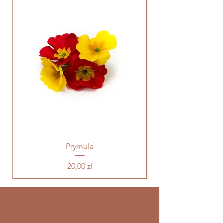
Prymula
Cena
20,00 zł