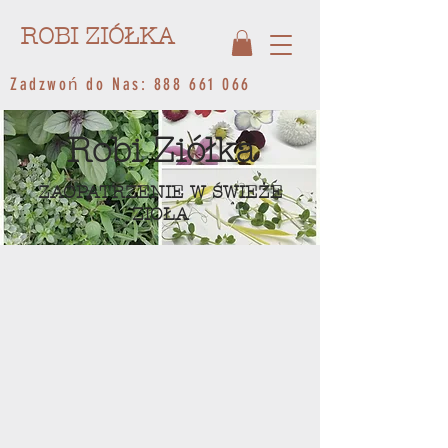
ROBI ZIÓŁKA
Zadzwoń do Nas:
888 661 066
Robi Ziółka
ZAOPATRZENIE W ŚWIEŻE
ZIOŁA
ZIOŁA DUŻE
Cała Kolekcja